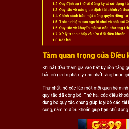
Quy định cụ thể về đăng ký và sử dụng tà
Quy tắc về các giao dịch tài chính và th
Chính sách bảo mật cùng quyền riêng tư
Trách nhiệm của người chơi và nhà cái 
Quy tắc về khuyến mãi và các chương trì
Xử lý tranh chấp và sửa đổi điều khoản
Kết bài
Tầm quan trọng của Điều k
Khi bắt đầu tham gia vào bất kỳ nền tảng gi
bản có giá trị pháp lý cao nhất ràng buộc gi
Thứ nhất, nó xác lập một mối quan hệ minh 
quy tắc đã công bố. Thứ hai, các điều khoả
dụng bộ quy tắc chung giúp loại bỏ các tài 
cùng, nắm rõ điều khoản giúp bạn chủ động t