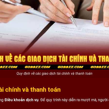
Quy định về các giao dịch tài chính và thanh toán
ài chính và thanh toán
ong
Điều khoản dịch vụ
. Để quy trình này diễn ra mượt mà, người 