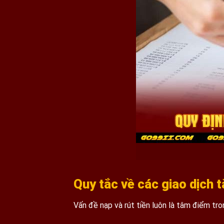
Quy tắc về các giao dịch t
Vấn đề nạp và rút tiền luôn là tâm điểm tr