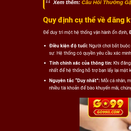
Xem thêm:
Câu Hỏi Thường G
Quy định cụ thể về đăng k
Để duy trì một hệ thống vận hành ổn định,
Điều kiện độ tuổi:
Người chơi bắt buộc p
sự. Hệ thống có quyền yêu cầu xác minh 
Tính chính xác của thông tin:
Khi đăng 
nhất để hệ thống hỗ trợ bạn lấy lại mật k
Nguyên tắc “Duy nhất”:
Mỗi cá nhân, m
nhiều tài khoản để bào khuyến mãi
, chún