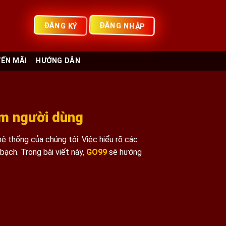
ĐĂNG NHẬP
ĐĂNG KÝ
ẾN MÃI
HƯỚNG DẪN
ệm người dùng
hệ thống của chúng tôi. Việc hiểu rõ các
ạch. Trong bài viết này,
GO99
sẽ hướng