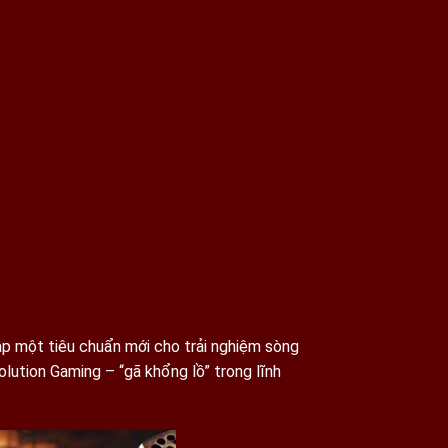
ập một tiêu chuẩn mới cho trải nghiệm sòng
lution Gaming – “gã khổng lồ” trong lĩnh