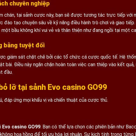
ách chuyên nghiệp
m chán, tại sảnh cược này, bạn sẽ được tương tác trực tiếp với 
 đào tạo chuyên sâu về kỹ năng điều hành trò chơi và giao tiếp.
 một bầu không khí vui vẻ và thân thiện như đang ngồi tại một ca
g bằng tuyệt đối
c giám sát chặt chẽ bởi các tổ chức cá cược quốc tế. Hệ thốn
ật bài.
Điều này ngăn chặn hoàn toàn việc can thiệp vào kết quả
,
t đầu.
bỏ lỡ tại sảnh Evo casino GO99
ú, đáp ứng mọi khẩu vị và chiến thuật của cược thủ.
i
Evo casino GO99
. Bạn có thể lựa chọn các phiên bản như Bacc
không hoa hồng để tối ưu hóa lợi nhuận. Sự kịch tính trong từng l