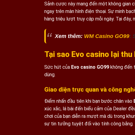
Sảnh cược này mang đến một không gian ch
ngay trên màn hình điện thoại. Sự minh bạch
hàng triệu lượt truy cập mỗi ngày. Tại đây, 
Xem thêm:
WM Casino GO99
: 
Tại sao Evo casino lại thu
Sức hút của
Evo casino GO99
không đến từ
dùng.
Giao diện trực quan và công ngh
Điểm nhấn đầu tiên khi bạn bước chân vào
xúc xắc, lá bài đến biểu cảm của Dealer đều
chơi của bạn diễn ra mượt mà dù trong khu
sự tin tưởng tuyệt đối vào tính công bằng.