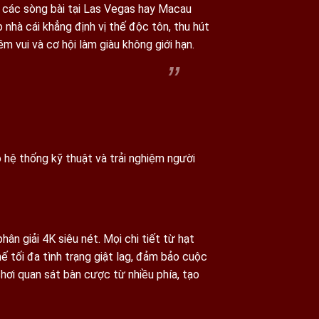
các sòng bài tại Las Vegas hay Macau
 nhà cái khẳng định vị thế độc tôn, thu hút
ềm vui và cơ hội làm giàu không giới hạn.
 hệ thống kỹ thuật và trải nghiệm người
hân giải 4K siêu nét. Mọi chi tiết từ hạt
ế tối đa tình trạng giật lag, đảm bảo cuộc
ơi quan sát bàn cược từ nhiều phía, tạo