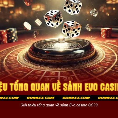
Giới thiệu tổng quan về sảnh Evo casino GO99