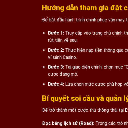
Hướng dẫn tham gia đặt c
Để bắt đầu hành trình chinh phục vận may t
Bước 1:
Truy cập vào trang chủ chính t
rút tiền về sau.
Bước 2:
Thực hiện nạp tiền thông qua c
ví sảnh Casino.
Bước 3:
Tại giao diện chính, chọn mục “
cược đang mở.
Bước 4:
Lựa chọn mức cược phù hợp với 
Bí quyết soi cầu và quản 
Để trở thành một cược thủ thông thái tại
E
Đọc bảng lịch sử (Road):
Trong các trò nh