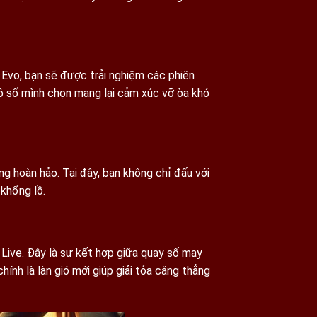
h Evo, bạn sẽ được trải nghiệm các phiên
 ô số mình chọn mang lại cảm xúc vỡ òa khó
ng hoàn hảo. Tại đây, bạn không chỉ đấu với
khổng lồ.
ive. Đây là sự kết hợp giữa quay số may
ính là làn gió mới giúp giải tỏa căng thẳng