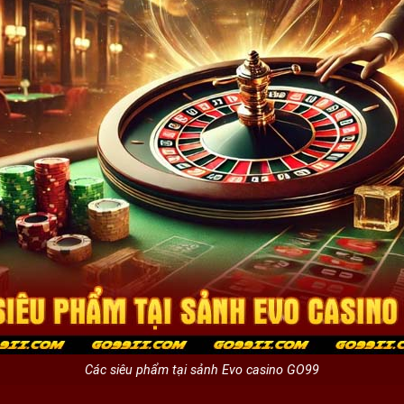
Các siêu phẩm tại sảnh Evo casino GO99