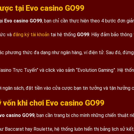
ược tại Evo casino GO99
ại
Evo casino GO99
, bạn chỉ cần thực hiện theo 4 bước đơn giản
hức và
đăng ký tài khoản
tại hệ thống
GO99
.
Hãy đảm bảo thông t
ác phương thức đa dạng như ngân hàng, ví điện tử. Sau đó, đừng
Casino Trực Tuyến” và click vào sảnh “Evolution Gaming”. Hệ thốn
ngân sách, đặt tiền vào cửa cược bạn tin tưởng và tận hưởng c
lý vốn khi chơi Evo casino GO99
vo casino GO99
, bạn cần trang bị cho mình những chiến thuật r
ư Baccarat hay Roulette, hệ thống luôn hiển thị bảng lịch sử kết