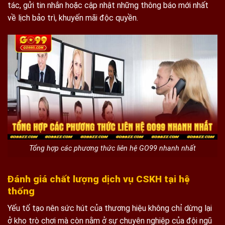
tác, gửi tin nhắn hoặc cập nhật những thông báo mới nhất
về lịch bảo trì, khuyến mãi độc quyền.
Tổng hợp các phương thức liên hệ GO99 nhanh nhất
Đánh giá chất lượng dịch vụ CSKH tại hệ
thống
Yếu tố tạo nên sức hút của thương hiệu không chỉ dừng lại
ở kho trò chơi mà còn nằm ở sự chuyên nghiệp của đội ngũ