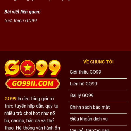
Bài viết liên quan:
Giới thiệu GO99
VỀ CHÚNG TÔI
Giới thiệu GO99
Liên hệ GO99
Đại lý GO99
GO99
là nền tảng giải trí
trực tuyến hấp dẫn, quy tụ
Chính sách bảo mật
nhiều trò chơi hot như nổ
Điều khoản dịch vụ
hũ, casino, bắn cá và thể
thao. Hệ thống vận hành ổn
Câu hỏi thường gặp