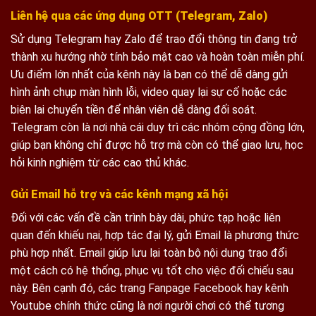
Liên hệ qua các ứng dụng OTT (Telegram, Zalo)
Sử dụng Telegram hay Zalo để trao đổi thông tin đang trở
thành xu hướng nhờ tính bảo mật cao và hoàn toàn miễn phí.
Ưu điểm lớn nhất của kênh này là bạn có thể dễ dàng gửi
hình ảnh chụp màn hình lỗi, video quay lại sự cố hoặc các
biên lai chuyển tiền để nhân viên dễ dàng đối soát.
Telegram còn là nơi nhà cái duy trì các nhóm cộng đồng lớn,
giúp bạn không chỉ được hỗ trợ mà còn có thể giao lưu, học
hỏi kinh nghiệm từ các cao thủ khác.
Gửi Email hỗ trợ và các kênh mạng xã hội
Đối với các vấn đề cần trình bày dài, phức tạp hoặc liên
quan đến khiếu nại, hợp tác đại lý, gửi Email là phương thức
phù hợp nhất. Email giúp lưu lại toàn bộ nội dung trao đổi
một cách có hệ thống, phục vụ tốt cho việc đối chiếu sau
này. Bên cạnh đó, các trang Fanpage Facebook hay kênh
Youtube chính thức cũng là nơi người chơi có thể tương