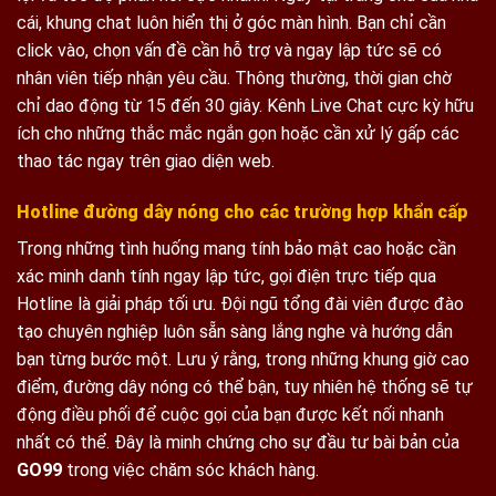
cái, khung chat luôn hiển thị ở góc màn hình. Bạn chỉ cần
click vào, chọn vấn đề cần hỗ trợ và ngay lập tức sẽ có
nhân viên tiếp nhận yêu cầu. Thông thường, thời gian chờ
chỉ dao động từ 15 đến 30 giây. Kênh Live Chat cực kỳ hữu
ích cho những thắc mắc ngắn gọn hoặc cần xử lý gấp các
thao tác ngay trên giao diện web.
Hotline đường dây nóng cho các trường hợp khẩn cấp
Trong những tình huống mang tính bảo mật cao hoặc cần
xác minh danh tính ngay lập tức, gọi điện trực tiếp qua
Hotline là giải pháp tối ưu. Đội ngũ tổng đài viên được đào
tạo chuyên nghiệp luôn sẵn sàng lắng nghe và hướng dẫn
bạn từng bước một. Lưu ý rằng, trong những khung giờ cao
điểm, đường dây nóng có thể bận, tuy nhiên hệ thống sẽ tự
động điều phối để cuộc gọi của bạn được kết nối nhanh
nhất có thể. Đây là minh chứng cho sự đầu tư bài bản của
GO99
trong việc chăm sóc khách hàng.