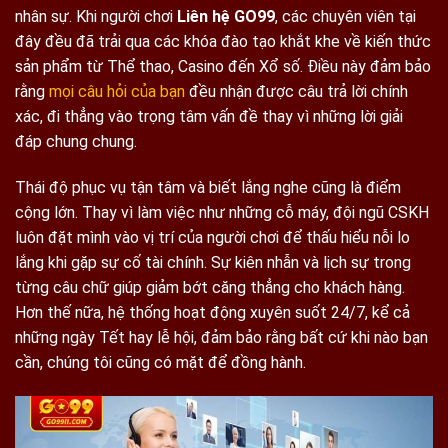
nhân sự. Khi người chơi
Liên hệ GO99
, các chuyên viên tại
đây đều đã trải qua các khóa đào tạo khắt khe về kiến thức
sản phẩm từ Thể thao, Casino đến Xổ số. Điều này đảm bảo
rằng
mọi câu hỏi của bạn
đều nhận được câu trả lời chính
xác, đi thẳng vào trọng tâm vấn đề thay vì những lời giải
đáp chung chung.
Thái độ phục vụ tận tâm và biết lắng nghe cũng là điểm
cộng lớn. Thay vì làm việc như những cỗ máy, đội ngũ CSKH
luôn đặt mình vào vị trí của người chơi để thấu hiểu nỗi lo
lắng khi gặp sự cố tài chính. Sự kiên nhẫn và lịch sự trong
từng câu chữ giúp giảm bớt căng thẳng cho khách hàng.
Hơn thế nữa, hệ thống hoạt động xuyên suốt 24/7, kể cả
những ngày Tết hay lễ hội, đảm bảo rằng bất cứ khi nào bạn
cần, chúng tôi cũng có mặt để đồng hành.