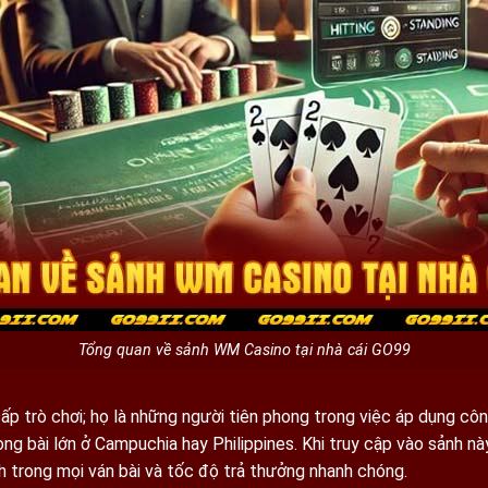
Tổng quan về sảnh WM Casino tại nhà cái GO99
 trò chơi; họ là những người tiên phong trong việc áp dụng côn
òng bài lớn ở Campuchia hay Philippines. Khi truy cập vào sảnh n
h trong mọi ván bài và tốc độ trả thưởng nhanh chóng.