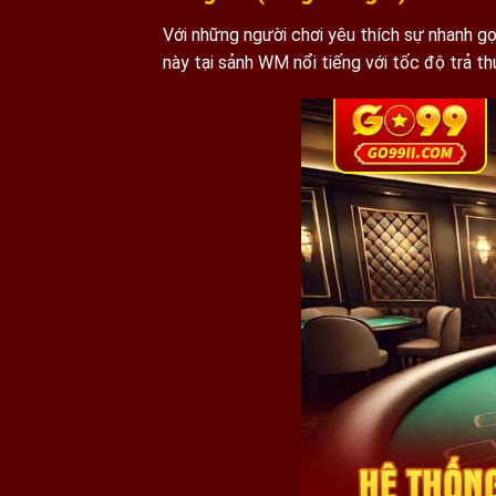
Với những người chơi yêu thích sự nhanh g
này tại sảnh WM nổi tiếng với tốc độ trả th