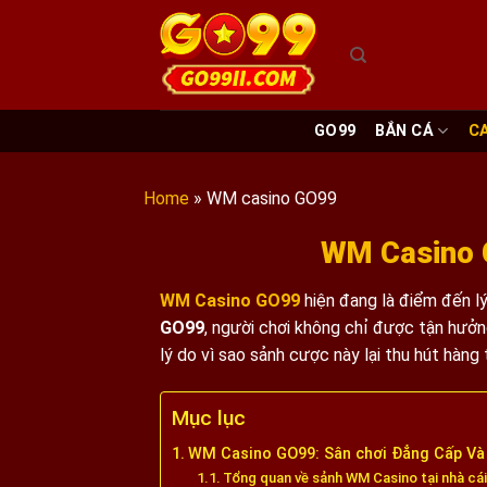
Bỏ
qua
nội
dung
GO99
BẮN CÁ
C
Home
»
WM casino GO99
WM Casino G
WM Casino GO99
hiện đang là điểm đến lý
GO99
, người chơi không chỉ được tận hưởng
lý do vì sao sảnh cược này lại thu hút hàng
Mục lục
WM Casino GO99: Sân chơi Đẳng Cấp Và
Tổng quan về sảnh WM Casino tại nhà cá