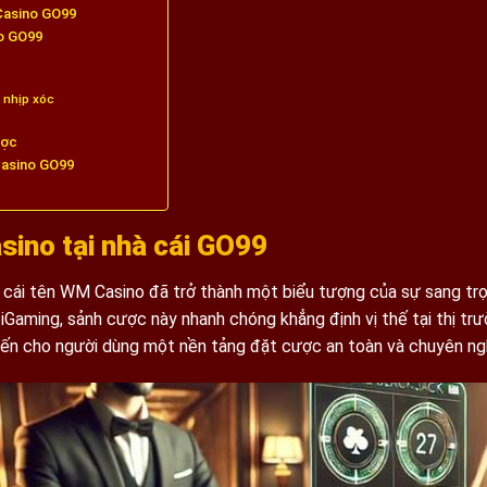
 Casino GO99
no GO99
 nhịp xóc
ược
Casino GO99
ino tại nhà cái GO99
, cái tên WM Casino đã trở thành một biểu tượng của sự sang trọn
 iGaming, sảnh cược này nhanh chóng khẳng định vị thế tại thị tr
đến cho người dùng một nền tảng đặt cược an toàn và chuyên ng