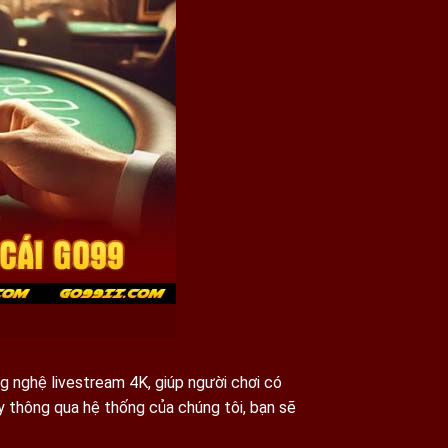
g nghệ livestream 4K, giúp người chơi có
ày thông qua hệ thống của chúng tôi, bạn sẽ