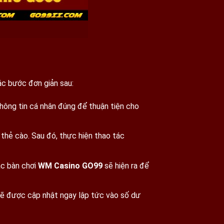
ác bước đơn giản sau:
ông tin cá nhân đúng để thuận tiện cho
 thẻ cào. Sau đó, thực hiện thao tác
ác bàn chơi
WM Casino GO99
sẽ hiện ra để
sẽ được cập nhật ngay lập tức vào số dư