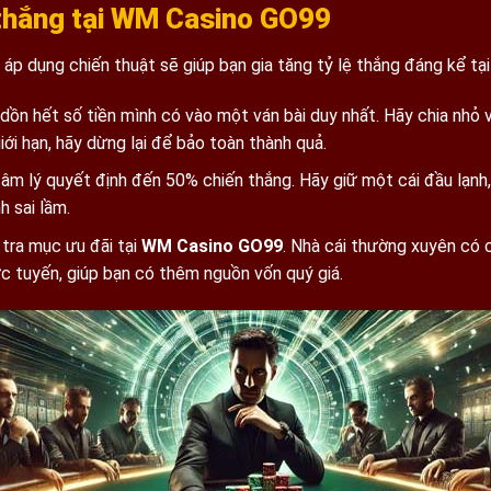
 thắng tại WM Casino GO99
p dụng chiến thuật sẽ giúp bạn gia tăng tỷ lệ thắng đáng kể tạ
ồn hết số tiền mình có vào một ván bài duy nhất. Hãy chia nhỏ 
ới hạn, hãy dừng lại để bảo toàn thành quả.
âm lý quyết định đến 50% chiến thắng. Hãy giữ một cái đầu lạnh,
h sai lầm.
tra mục ưu đãi tại
WM Casino GO99
. Nhà cái thường xuyên có 
ực tuyến, giúp bạn có thêm nguồn vốn quý giá.