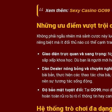
Xem thêm:
Sexy Casino GO99
Những ưu điểm vượt trội 
Không phải ngẫu nhiên mà sảnh cược này l
riêng biệt mà ít đối thủ nào có thể cạnh tr
Giao diện trực quan và sang trọng:
Ng
sắp xếp khoa học. Dù bạn là người mới ha
Dàn Dealer nóng bỏng và chuyên nghi
bài bản, thực hiện các thao tác chia bà
nên sự tương tác sống động.
Độ bảo mật tuyệt đối:
Tại
GO99
, mọi 
hoàn toàn rủi ro bị rò rỉ thông tin hay ca
Hệ thống trò chơi đa dạn