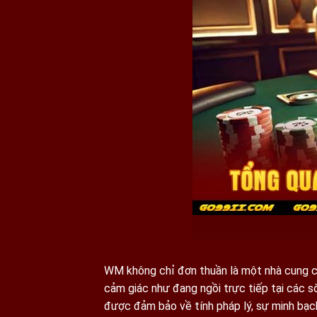
WM không chỉ đơn thuần là một nhà cung cấp
cảm giác như đang ngồi trực tiếp tại các s
được đảm bảo về tính pháp lý, sự minh bạc