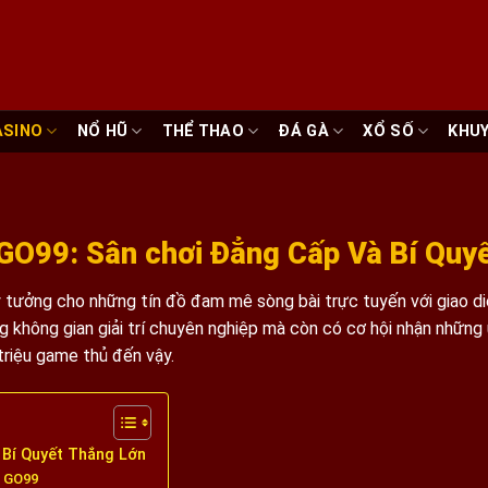
ASINO
NỔ HŨ
THỂ THAO
ĐÁ GÀ
XỔ SỐ
KHUY
O99: Sân chơi Đẳng Cấp Và Bí Quy
 tưởng cho những tín đồ đam mê sòng bài trực tuyến với giao diệ
 không gian giải trí chuyên nghiệp mà còn có cơ hội nhận những ư
 triệu game thủ đến vậy.
 Bí Quyết Thắng Lớn
i GO99