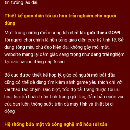
tin tưởng lâu dài.
Thiết kế giao diện tối ưu hóa trải nghiệm cho người
dùng
Một trong những điểm cộng lớn nhất khi
giới thiệu GO99
tới người chơi chính là nền tảng giao diện cực kỳ tinh tế. Sử
dụng tông màu chủ đạo hiện đại, không gây mỏi mắt,
website mang lại cảm giác sang trọng như đang trải nghiệm
tại các casino đẳng cấp 5 sao.
Bố cục được thiết kế hợp lý, giúp cả người mới bắt đầu
cũng
có thể dễ dàng tìm kiếm sảnh game yêu thích chỉ với
vài thao tác chạm. Đặc biệt, tốc độ tải trang được tối ưu
hóa, loại bỏ hoàn toàn tình trạng giật lag, đảm bảo cuộc vui
của bạn luôn thông suốt trên cả máy tính và thiết bị di
động.
Hệ thống bảo mật và công nghệ mã hóa tối tân