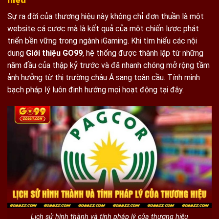
Sự ra đời của thương hiệu này không chỉ đơn thuần là một
website cá cược mà là kết quả của một chiến lược phát
triển bền vững trong ngành iGaming. Khi tìm hiểu các nội
dung
Giới thiệu GO99
, hệ thống được thành lập từ những
năm đầu của thập kỷ trước và đã nhanh chóng mở rộng tầm
ảnh hưởng từ thị trường châu Á sang toàn cầu. Tính minh
bạch pháp lý luôn định hướng mọi hoạt động tại đây.
Lịch sử hình thành và tính pháp lý của thương hiệu