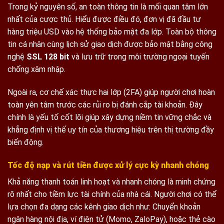
Trong kỷ nguyên số, an toàn thông tin là mối quan tâm lớn
nhất của cược thủ. Hiểu được điều đó, đơn vị đã đầu tư
hàng triệu USD vào hệ thống bảo mật đa lớp.
Toàn bộ thông
tin cá nhân cùng lịch sử giao dịch được bảo mật bằng công
nghệ
SSL 128 bit
và lưu trữ trong môi trường ngoại tuyến
chống xâm nhập.
Ngoài ra, cơ chế xác thực hai lớp (2FA) giúp người chơi hoàn
toàn yên tâm trước các rủi ro bị đánh cắp tài khoản.
Đây
chính là yếu tố cốt lõi giúp xây dựng niềm tin vững chắc và
khẳng định vị thế uy tín của thương hiệu trên thị trường đầy
biến động.
Tốc độ nạp và rút tiền được xử lý cực kỳ nhanh chóng
Khả năng thanh toán linh hoạt và nhanh chóng là minh chứng
rõ nhất cho tiềm lực tài chính của nhà cái. Người chơi có thể
lựa chọn đa dạng các kênh giao dịch như: Chuyển khoản
ngân hàng nội địa, ví điện tử (Momo, ZaloPay), hoặc thẻ cào