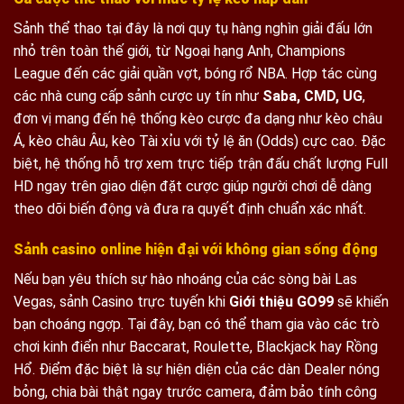
Sảnh thể thao tại đây là nơi quy tụ hàng nghìn giải đấu lớn
nhỏ trên toàn thế giới, từ Ngoại hạng Anh, Champions
League đến các giải quần vợt, bóng rổ NBA. Hợp tác cùng
các nhà cung cấp sảnh cược uy tín như
Saba, CMD, UG
,
đơn vị mang đến hệ thống kèo cược đa dạng như kèo châu
Á, kèo châu Âu, kèo Tài xỉu với tỷ lệ ăn (Odds) cực cao.
Đặc
biệt, hệ thống hỗ trợ xem trực tiếp trận đấu chất lượng Full
HD ngay trên
giao diện đặt cược giúp người chơi dễ dàng
theo dõi biến động và đưa ra quyết định chuẩn xác nhất.
Sảnh casino online hiện đại với không gian sống động
Nếu bạn yêu thích sự hào nhoáng của các sòng bài Las
Vegas, sảnh Casino trực tuyến khi
Giới thiệu GO99
sẽ khiến
bạn choáng ngợp. Tại đây, bạn có thể tham gia vào các trò
chơi kinh điển như Baccarat, Roulette, Blackjack hay Rồng
Hổ. Điểm đặc biệt là sự hiện diện của các dàn Dealer nóng
bỏng, chia bài thật ngay trước camera, đảm bảo tính công