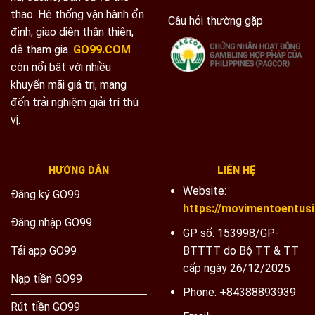
thao. Hệ thống vận hành ổn
Câu hỏi thường gặp
định, giao diện thân thiện,
dễ tham gia.
GO99.COM
còn nổi bật với nhiều
khuyến mãi giá trị, mang
đến trải nghiệm giải trí thú
vị.
HƯỚNG DẪN
LIÊN HỆ
Website:
Đăng ký GO99
https://movimentoentus
Đăng nhập GO99
GP số: 153998/GP-
BTTTT do Bộ TT & TT
Tải app GO99
cấp ngày 26/12/2025
Nạp tiền GO99
Phone: +84388893939
Rút tiền GO99