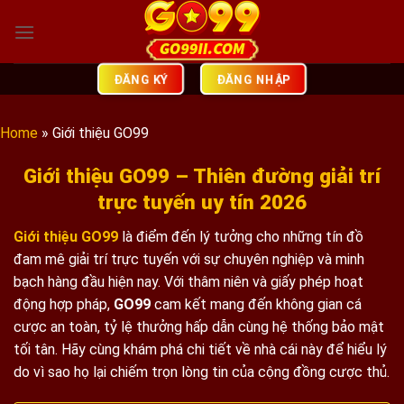
Bỏ
qua
nội
dung
ĐĂNG NHẬP
ĐĂNG KÝ
Home
»
Giới thiệu GO99
Giới thiệu GO99 – Thiên đường giải trí
trực tuyến uy tín 2026
Giới thiệu GO99
là điểm đến lý tưởng cho những tín đồ
đam mê giải trí trực tuyến với sự chuyên nghiệp và minh
bạch hàng đầu hiện nay. Với thâm niên và giấy phép hoạt
động hợp pháp,
GO99
cam kết mang đến không gian cá
cược an toàn, tỷ lệ thưởng hấp dẫn cùng hệ thống bảo mật
tối tân. Hãy cùng khám phá chi tiết về nhà cái này để hiểu lý
do vì sao họ lại chiếm trọn lòng tin của cộng đồng cược thủ.