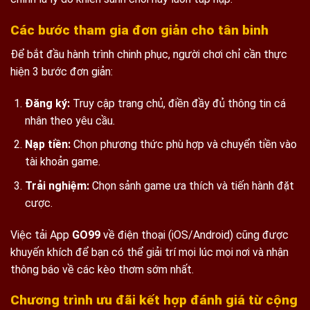
Các bước tham gia đơn giản cho tân binh
Để bắt đầu hành trình chinh phục, người chơi chỉ cần thực
hiện 3 bước đơn giản:
Đăng ký:
Truy cập trang chủ, điền đầy đủ thông tin cá
nhân theo yêu cầu.
Nạp tiền:
Chọn phương thức phù hợp và chuyển tiền vào
tài khoản game.
Trải nghiệm:
Chọn sảnh game ưa thích và tiến hành đặt
cược.
Việc tải App
GO99
về điện thoại (iOS/Android) cũng được
khuyến khích để bạn có thể giải trí mọi lúc mọi nơi và nhận
thông báo về các kèo thơm sớm nhất.
Chương trình ưu đãi kết hợp đánh giá từ cộng