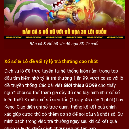
Bắn cá & Nổ hũ với đồ họa 3D lôi cuốn
Xổ số & Lô đề với tỷ lệ trả thưởng cao nhất
Dịch vụ lô đề trực tuyến tại hệ thống luôn nằm trong top
đầu tìm kiếm nhờ tỷ lệ trả thưởng 1 ăn 99, vượt xa so với lô
đề truyền thống. Các bài viết
Giới thiệu GO99
cho thấy
người chơi có thể tham gia đầy đủ các loại hình như xổ số
kiến thiết 3 miền, xổ số siêu tốc (1 giây, 45 giây, 1 phút) hay
Keno. Giao diện ghi số trực quan, thống kê kết quả chính
xác giúp cược thủ có thêm cơ sở để soi cầu và chốt số. Sự
minh bạch trong việc trả thưởng ngay sau khi có kết quả
chính là lý do khiến sảnh chơi này luôn tấp nập.