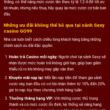
thắng, có thể nâng mức cược lên theo tỷ lệ 1:2:4 để tối ưu
lợi nhuận, nhưng nếu thua, hãy quay lại mức cược cơ bản ban
đầu.
Những ưu đãi không thể bỏ qua tại sảnh Sexy
casino GO99
Nhà cái luôn biết cách chiều lòng khách hàng bằng những
chính sách ưu đãi đặc quyền:
Hoàn trả Casino mỗi ngày:
Người chơi tại sảnh Sexy sẽ
nhận được mức hoàn trả không giới hạn, giúp bạn giảm
thiểu rủi ro khi không may gặp vận đen.
Khuyến mãi nạp lại:
Mỗi lần nạp tiền để tham gia sảnh
cược này, bạn đều có cơ hội nhận thêm từ 10% đến 20%
giá trị nạp tùy theo chương trình hàng tuần.
Thưởng thăng hạng VIP:
Với những cược thủ trung
thành và có mức cược ổn định, hệ thống sẽ nâng hạng