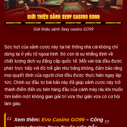
Giới thiệu sảnh Sexy casino GO99
Sức hút của sảnh cược này tại hệ thống nhà cái không chỉ
dừng lại ở yếu tố ngoại hình. Đó còn là sự khẳng định về
chất lượng dịch vụ đẳng cấp quốc tế.
Mỗi ván bài đều được
phát trực tiếp với độ trễ gần như bằng không
, đảm bảo rằng
mọi quyết định của người chơi đều được thực hiện ngay lập
tức. Chính sự đầu tư bài bản này đã giúp sảnh cược này trở
thành điểm đến ưu tiên hàng đầu của cánh mày râu khi muốn
tìm kiếm một không gian giải trí vừa thư giãn vừa có cơ hội
làm giàu.
Xem thêm:
Evo Casino GO99
– Công