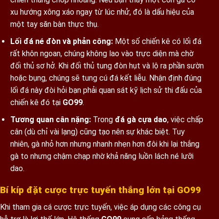
xu hướng xông xáo ngay từ lúc nhử, đó là dấu hiệu của
một tay săn bàn thực thụ.
Lối đá né đòn và phản công:
Một số chiến kê có lối đá
rất khôn ngoan, chúng không lao vào trực diện mà chờ
đối thủ sơ hở. Khi đối thủ tung đòn hụt và lộ ra phần sườn
hoặc bụng, chúng sẽ tung cú đá kết liễu. Nhận định đúng
lối đá này đòi hỏi bạn phải quan sát kỹ lịch sử thi đấu của
chiến kê đó tại
GO99
.
Tương quan cân nặng:
Trong
đá gà cựa dao
, việc chấp
cân (dù chỉ vài lạng) cũng tạo nên sự khác biệt. Tuy
nhiên, gà nhỏ hơn nhưng nhanh nhẹn hơn đôi khi lại thắng
gà to nhưng chậm chạp nhờ khả năng luồn lách né lưỡi
dao.
Bí kíp đặt cược trực tuyến thắng lớn tại GO99
Khi tham gia cá cược trực tuyến, việc áp dụng các công cụ