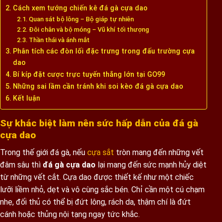
Cách xem tướng chiến kê đá gà cựa dao
Quan sát bộ lông – Bộ giáp tự nhiên
Đôi chân và bộ móng – Vũ khí tối thượng
Thần thái và ánh mắt
Phân tích các đòn lối đặc trưng trong đấu trường cựa
dao
Bí kíp đặt cược trực tuyến thắng lớn tại GO99
Những sai lầm cần tránh khi soi kèo đá gà cựa dao
Kết luận
Sự khác biệt làm nên sức hấp dẫn của đá gà
cựa dao
Trong thế giới đá gà, nếu
cựa sắt
tròn mang đến những vết
đâm sâu thì
đá gà cựa dao
lại mang đến sức mạnh hủy diệt
từ những vết cắt. Cựa dao được thiết kế như một chiếc
lưỡi liềm nhỏ, dẹt và vô cùng sắc bén. Chỉ cần một cú chạm
nhẹ, đối thủ có thể bị đứt lông, rách da, thậm chí là đứt
cánh hoặc thủng nội tạng ngay tức khắc.