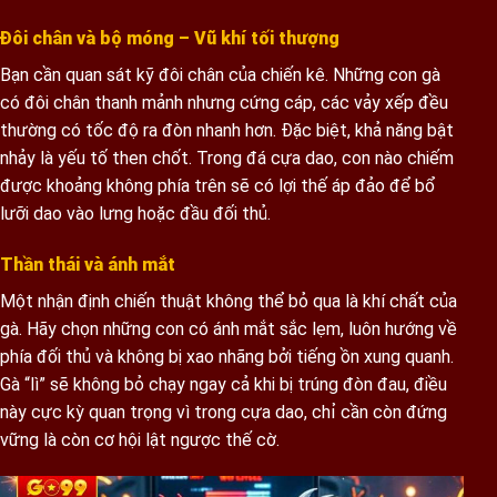
Đôi chân và bộ móng – Vũ khí tối thượng
Bạn cần quan sát kỹ đôi chân của chiến kê. Những con gà
có đôi chân thanh mảnh nhưng cứng cáp, các vảy xếp đều
thường có tốc độ ra đòn nhanh hơn. Đặc biệt, khả năng bật
nhảy là yếu tố then chốt. Trong đá cựa dao, con nào chiếm
được khoảng không phía trên sẽ có lợi thế áp đảo để bổ
lưỡi dao vào lưng hoặc đầu đối thủ.
Thần thái và ánh mắt
Một nhận định chiến thuật không thể bỏ qua là khí chất của
gà. Hãy chọn những con có ánh mắt sắc lẹm, luôn hướng về
phía đối thủ và không bị xao nhãng bởi tiếng ồn xung quanh.
Gà “lì” sẽ không bỏ chạy ngay cả khi bị trúng đòn đau, điều
này cực kỳ quan trọng vì trong cựa dao, chỉ cần còn đứng
vững là còn cơ hội lật ngược thế cờ.