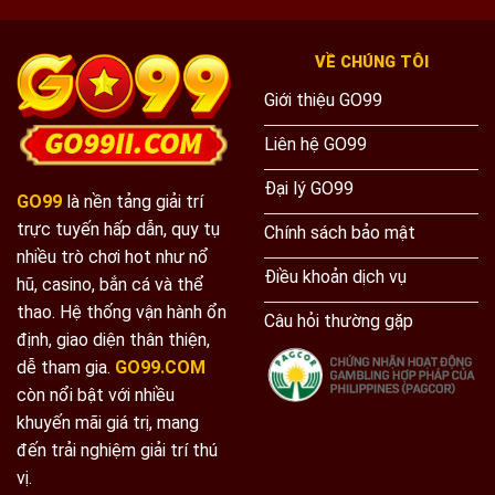
diện
tiếp
chiến
và
kê
chiến
thắng
VỀ CHÚNG TÔI
thuật
soi
Giới thiệu GO99
kèo
từ
Liên hệ GO99
chuyên
gia
Đại lý GO99
GO99
là nền tảng giải trí
trực tuyến hấp dẫn, quy tụ
Chính sách bảo mật
nhiều trò chơi hot như nổ
Điều khoản dịch vụ
hũ, casino, bắn cá và thể
thao. Hệ thống vận hành ổn
Câu hỏi thường gặp
định, giao diện thân thiện,
dễ tham gia.
GO99.COM
còn nổi bật với nhiều
khuyến mãi giá trị, mang
đến trải nghiệm giải trí thú
vị.