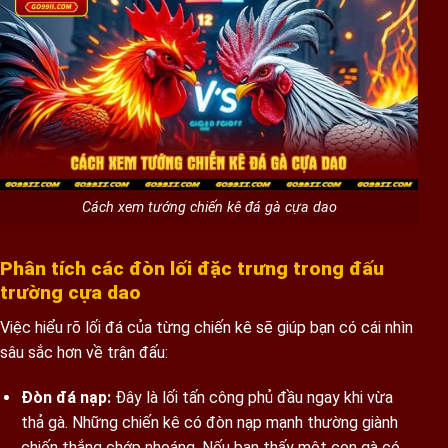
Cách xem tướng chiến kê đá gà cựa dao
Phân tích các đòn lối đặc trưng trong đấu
trường cựa dao
Việc hiểu rõ lối đá của từng chiến kê sẽ giúp bạn có cái nhìn
sâu sắc hơn về trận đấu:
Đòn đá nạp:
Đây là lối tấn công phủ đầu ngay khi vừa
thả gà. Những chiến kê có đòn nạp mạnh thường giành
chiến thắng chớp nhoáng. Nếu bạn thấy một con gà có