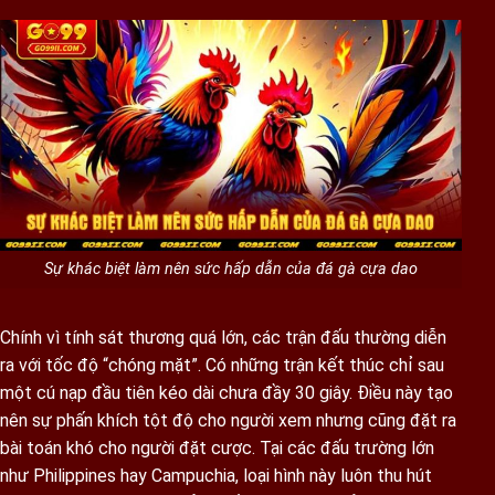
Sự khác biệt làm nên sức hấp dẫn của đá gà cựa dao
Chính vì tính sát thương quá lớn, các trận đấu thường diễn
ra với tốc độ “chóng mặt”. Có những trận kết thúc chỉ sau
một cú nạp đầu tiên kéo dài chưa đầy 30 giây. Điều này tạo
nên sự phấn khích tột độ cho người xem nhưng cũng đặt ra
bài toán khó cho người đặt cược. Tại các đấu trường lớn
như Philippines hay Campuchia, loại hình này luôn thu hút