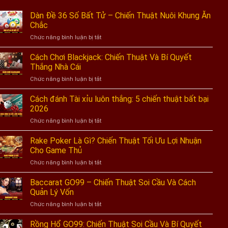
Dàn Đề 36 Số Bất Tử – Chiến Thuật Nuôi Khung Ăn
Chắc
ở
Chức năng bình luận bị tắt
Dàn
Đề
Cách Chơi Blackjack: Chiến Thuật Và Bí Quyết
36
Thắng Nhà Cái
Số
ở
Chức năng bình luận bị tắt
Bất
Cách
Tử
Chơi
Cách đánh Tài xỉu luôn thắng: 5 chiến thuật bất bại
–
Blackjack:
Chiến
2026
Chiến
Thuật
ở
Chức năng bình luận bị tắt
Thuật
Nuôi
Cách
Và
Khung
đánh
Rake Poker Là Gì? Chiến Thuật Tối Ưu Lợi Nhuận
Bí
Ăn
Tài
Quyết
Cho Game Thủ
Chắc
xỉu
Thắng
ở
Chức năng bình luận bị tắt
luôn
Nhà
Rake
thắng:
Cái
Poker
Baccarat GO99 – Chiến Thuật Soi Cầu Và Cách
5
Là
chiến
Quản Lý Vốn
Gì?
thuật
ở
Chức năng bình luận bị tắt
Chiến
bất
Baccarat
Thuật
bại
GO99
Rồng Hổ GO99: Chiến Thuật Soi Cầu Và Bí Quyết
Tối
2026