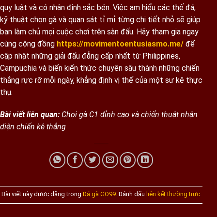
quy luật và có nhận định sắc bén. Việc am hiểu các thế đá,
kỹ thuật chọn gà và quan sát tỉ mỉ từng chi tiết nhỏ sẽ giúp
bạn làm chủ mọi cuộc chơi trên sàn đấu. Hãy tham gia ngay
cùng cộng đồng
https://movimentoentusiasmo.me/
để
cập nhật những giải đấu đẳng cấp nhất từ Philippines,
Campuchia và biến kiến thức chuyên sâu thành những chiến
thắng rực rỡ mỗi ngày, khẳng định vị thế của một sư kê thực
thụ.
Bài viết liên quan:
Chọi gà C1 đỉnh cao và chiến thuật nhận
diện chiến kê thắng
Bài viết này được đăng trong
Đá gà GO99
. Đánh dấu
liên kết thường trực
.