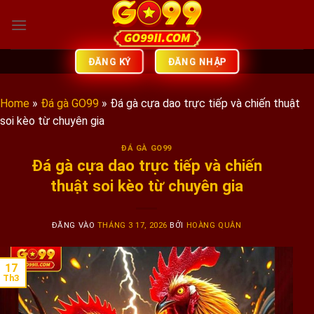
Bỏ
qua
nội
dung
ĐĂNG NHẬP
ĐĂNG KÝ
Home
»
Đá gà GO99
»
Đá gà cựa dao trực tiếp và chiến thuật
soi kèo từ chuyên gia
ĐÁ GÀ GO99
Đá gà cựa dao trực tiếp và chiến
thuật soi kèo từ chuyên gia
ĐĂNG VÀO
THÁNG 3 17, 2026
BỞI
HOÀNG QUÂN
17
Th3