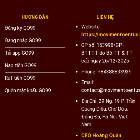
HƯỚNG DẪN
LIÊN HỆ
Website:
Đăng ký GO99
https://movimentoentus
Đăng nhập GO99
GP số: 153998/GP-
BTTTT do Bộ TT & TT
Tải app GO99
cấp ngày 26/12/2025
Nạp tiền GO99
Phone: +84388893939
Rút tiền GO99
Email:
contact@movimentoentus
Quên mật khẩu GO99
Địa Chỉ: 29 Ng. 19 P. Trần
Quang Diệu, Chợ Dừa,
Đống Đa, Hà Nội, Việt
Nam
CEO Hoàng Quân